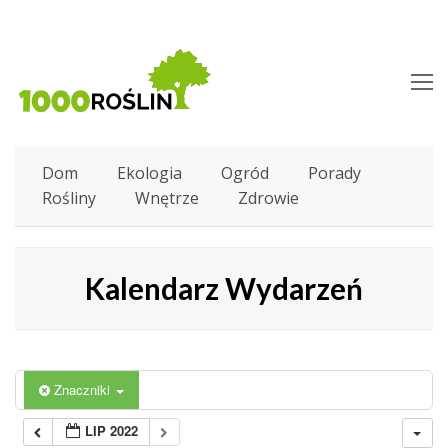
O
M
M
Dom
Ekologia
Ogród
Porady
Rośliny
Wnętrze
Zdrowie
Kalendarz Wydarzeń
Znaczniki
LIP 2022