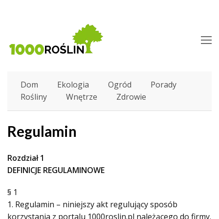
O
M
M
Dom
Ekologia
Ogród
Porady
Rośliny
Wnętrze
Zdrowie
Regulamin
Rozdział 1
DEFINICJE REGULAMINOWE
§ 1
1. Regulamin – niniejszy akt regulujący sposób
korzystania z portalu 1000roslin.pl należącego do firmy.