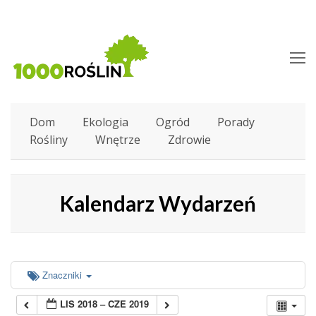
O
M
M
Dom
Ekologia
Ogród
Porady
Rośliny
Wnętrze
Zdrowie
Kalendarz Wydarzeń
Znaczniki
LIS 2018 – CZE 2019