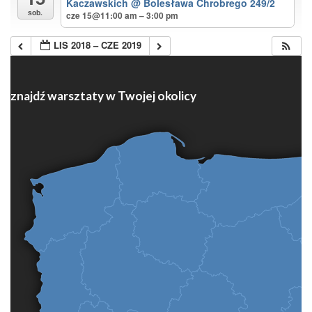
Kaczawskich
@ Bolesława Chrobrego 249/2
sob.
cze 15@11:00 am – 3:00 pm
LIS 2018 – CZE 2019
znajdź warsztaty w Twojej okolicy