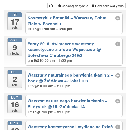
Schowaj wszystko
Rozszerz wszystko
LIS
Kosmetyki z Botaniki – Warsztaty Dobre
17
Ziele w Poznaniu
sob.
lis 17@11:00 am – 3:00 pm
GRU
Fanty 2018- świąteczne warsztaty
9
kosmetyczno-ziołowe Wojcieszów
@
niedz.
Bolesława Chrobrego 249/2
gru 9@10:00 am – 5:00 pm
LUT
Warsztaty naturalnego barwienia tkanin 2 –
2
Łódź
@ Źródłowa 47 lokal 108
sob.
lut 2@10:00 am – 2:30 pm
LUT
Warsztat naturalnego barwienia tkanin –
16
Białystok
@ Ul. Gródecka 1A
sob.
lut 16@1:00 pm – 5:00 pm
MAR
Warsztaty kosmetyczne i mydlane na Dzień