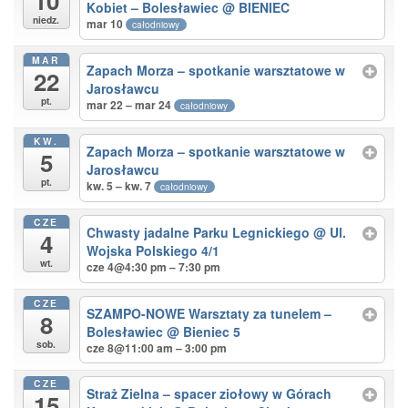
10
Kobiet – Bolesławiec
@ BIENIEC
niedz.
mar 10
całodniowy
MAR
Zapach Morza – spotkanie warsztatowe w
22
Jarosławcu
pt.
mar 22 – mar 24
całodniowy
KW.
Zapach Morza – spotkanie warsztatowe w
5
Jarosławcu
pt.
kw. 5 – kw. 7
całodniowy
CZE
Chwasty jadalne Parku Legnickiego
@ Ul.
4
Wojska Polskiego 4/1
wt.
cze 4@4:30 pm – 7:30 pm
CZE
SZAMPO-NOWE Warsztaty za tunelem –
8
Bolesławiec
@ Bieniec 5
sob.
cze 8@11:00 am – 3:00 pm
CZE
Straż Zielna – spacer ziołowy w Górach
15