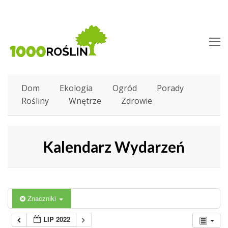
O
M
M
Dom
Ekologia
Ogród
Porady
Rośliny
Wnętrze
Zdrowie
Kalendarz Wydarzeń
Znaczniki
LIP 2022