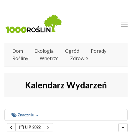
O
M
M
Dom
Ekologia
Ogród
Porady
Rośliny
Wnętrze
Zdrowie
Kalendarz Wydarzeń
Znaczniki
LIP 2022