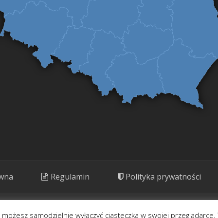
ówna
Regulamin
Polityka prywatności
ny. Prezentujemy rośliny o potencjale kulinarnym, leczniczym i kosm
- możesz samodzielnie wyłączyć ciasteczka w swojej przeglądarce. 