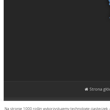
Strona gł
1000roślin.pl Strona ma charakter publicystycz
Na stronie 1000 roślin wykorzystujemy technologię ciasteczek 