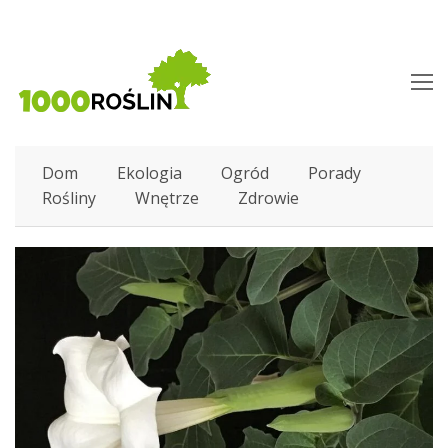
O
M
M
Dom
Ekologia
Ogród
Porady
Rośliny
Wnętrze
Zdrowie