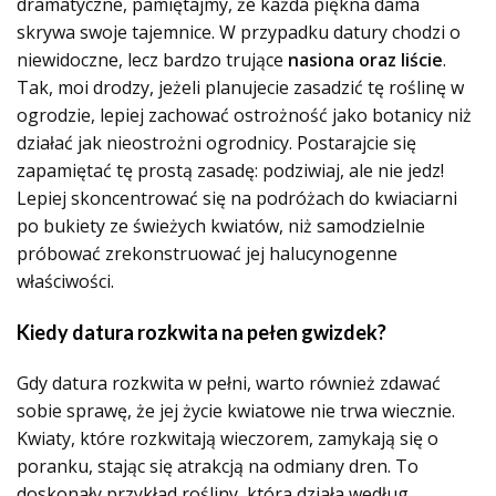
dramatyczne, pamiętajmy, że każda piękna dama
skrywa swoje tajemnice. W przypadku datury chodzi o
niewidoczne, lecz bardzo trujące
nasiona oraz liście
.
Tak, moi drodzy, jeżeli planujecie zasadzić tę roślinę w
ogrodzie, lepiej zachować ostrożność jako botanicy niż
działać jak nieostrożni ogrodnicy. Postarajcie się
zapamiętać tę prostą zasadę: podziwiaj, ale nie jedz!
Lepiej skoncentrować się na podróżach do kwiaciarni
po bukiety ze świeżych kwiatów, niż samodzielnie
próbować zrekonstruować jej halucynogenne
właściwości.
Kiedy datura rozkwita na pełen gwizdek?
Gdy datura rozkwita w pełni, warto również zdawać
sobie sprawę, że jej życie kwiatowe nie trwa wiecznie.
Kwiaty, które rozkwitają wieczorem, zamykają się o
poranku, stając się atrakcją na odmiany dren. To
doskonały przykład rośliny, która działa według