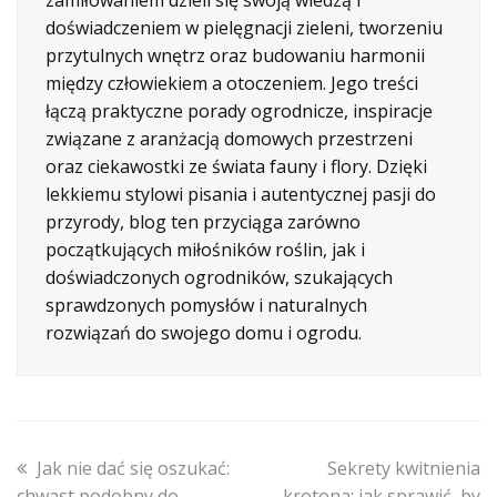
doświadczeniem w pielęgnacji zieleni, tworzeniu
przytulnych wnętrz oraz budowaniu harmonii
między człowiekiem a otoczeniem. Jego treści
łączą praktyczne porady ogrodnicze, inspiracje
związane z aranżacją domowych przestrzeni
oraz ciekawostki ze świata fauny i flory. Dzięki
lekkiemu stylowi pisania i autentycznej pasji do
przyrody, blog ten przyciąga zarówno
początkujących miłośników roślin, jak i
doświadczonych ogrodników, szukających
sprawdzonych pomysłów i naturalnych
rozwiązań do swojego domu i ogrodu.
previous
next
Jak nie dać się oszukać:
Sekrety kwitnienia
post:
post:
chwast podobny do
krotona: jak sprawić, by