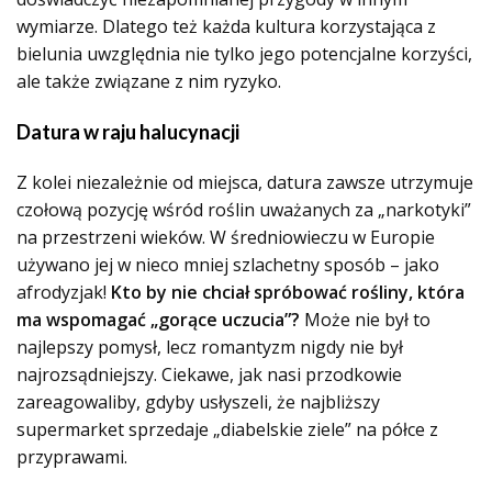
wymiarze. Dlatego też każda kultura korzystająca z
bielunia uwzględnia nie tylko jego potencjalne korzyści,
ale także związane z nim ryzyko.
Datura w raju halucynacji
Z kolei niezależnie od miejsca, datura zawsze utrzymuje
czołową pozycję wśród roślin uważanych za „narkotyki”
na przestrzeni wieków. W średniowieczu w Europie
używano jej w nieco mniej szlachetny sposób – jako
afrodyzjak!
Kto by nie chciał spróbować rośliny, która
ma wspomagać „gorące uczucia”?
Może nie był to
najlepszy pomysł, lecz romantyzm nigdy nie był
najrozsądniejszy. Ciekawe, jak nasi przodkowie
zareagowaliby, gdyby usłyszeli, że najbliższy
supermarket sprzedaje „diabelskie ziele” na półce z
przyprawami.