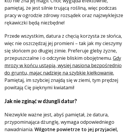
kto nie zna jej magii. Choć wygląda efektownie,
pamiętaj, że jest silnie trującą rośliną, więc podczas
pracy w ogrodzie zdrowy rozsądek oraz najzwyklejsze
rękawiczki będą niezbędne!
Przede wszystkim, datura z chęcią korzysta ze słońca,
więc nie oszczędzaj jej promieni – tak jak my cieszymy
się słońcem po długiej zimie. Preferuje gleby żyzne,
przepuszczalne i o odczynie bliskim obojętnemu.
Gdy
mrozy w końcu ustąpią, wysiej nasiona bezpośrednio
do gruntu, mając nadzieję na szybkie kiełkowanie.
Pamiętaj, im szybciej znajdą się w ziemi, tym prędzej
powitają Cię pięknymi kwiatami!
Jak nie zginąć w dżungli datur?
Niezwykle ważne jest, abyś pamiętał, że datura,
przypominająca dżunglę, wymaga odpowiedniego
nawadniania.
Wilgotne powietrze to jej przyjaciel,