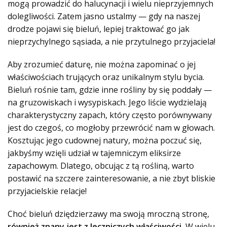
mogą prowadzić do halucynacji i wielu nieprzyjemnych
dolegliwości. Zatem jasno ustalmy — gdy na naszej
drodze pojawi się bieluń, lepiej traktować go jak
nieprzychylnego sąsiada, a nie przytulnego przyjaciela!
Aby zrozumieć daturę, nie można zapominać o jej
właściwościach trujących oraz unikalnym stylu bycia.
Bieluń rośnie tam, gdzie inne rośliny by się poddały —
na gruzowiskach i wysypiskach. Jego liście wydzielają
charakterystyczny zapach, który często porównywany
jest do czegoś, co mogłoby przewrócić nam w głowach.
Kosztując jego cudownej natury, można poczuć się,
jakbyśmy wzięli udział w tajemniczym eliksirze
zapachowym. Dlatego, obcując z tą rośliną, warto
postawić na szczere zainteresowanie, a nie zbyt bliskie
przyjacielskie relacje!
Choć bieluń dziędzierzawy ma swoją mroczną stronę,
również znany jest z leczniczych właściwości.
W wielu