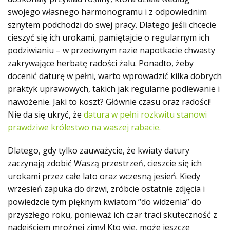
swojego własnego harmonogramu i z odpowiednim
sznytem podchodzi do swej pracy. Dlatego jeśli chcecie
cieszyć się ich urokami, pamiętajcie o regularnym ich
podziwianiu – w przeciwnym razie napotkacie chwasty
zakrywające herbatę radości żalu. Ponadto, żeby
docenić daturę w pełni, warto wprowadzić kilka dobrych
praktyk uprawowych, takich jak regularne podlewanie i
nawożenie. Jaki to koszt? Głównie czasu oraz radości!
Nie da się ukryć, że
datura w pełni rozkwitu stanowi
prawdziwe królestwo na waszej rabacie.
Dlatego, gdy tylko zauważycie, że kwiaty datury
zaczynają zdobić Waszą przestrzeń, cieszcie się ich
urokami przez całe lato oraz wczesną jesień. Kiedy
wrzesień zapuka do drzwi, zróbcie ostatnie zdjęcia i
powiedzcie tym pięknym kwiatom “do widzenia” do
przyszłego roku, ponieważ ich czar traci skuteczność z
nadejściem mroźnej zimy! Kto wie, może jeszcze