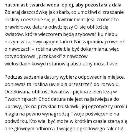
natomiast twarda woda lepiej, aby pozostała z dala.
Zbieraj deszczówkę jak skarb, co umożliwi ci zraszanie
rośliny i cieszenie się jej kwitnieniem! Jeśli zrobisz to
prawidłowo, datura odwdzięczy Ci się obfitością
kwiatów, które wieczorem będą szybować ku niebu
niczym w zachwycającym tańcu. Nie zapominaj również
o nawozach – roślina uwielbia być dokarmiana, więc
cotygodniowe „przekąski” z nawozów
wieloskładnikowych stanowią absolutny must-have.
Podczas sadzenia datury wybierz odpowiednie miejsce,
ponieważ ta roślina uwielbia przestrzeń do rozwoju.
Oczekiwana obfitość kwiatów i piękna zieleń leżą w
Twoich rękach! Choć datura nie jest najłatwiejsza do
uprawy, jak na przykład truskawki, jej egzotyczny urok i
magia na pewno wynagrodzą Twoje poświęcenie na
podwórku. Kto wie, być może w krótkim czasie staną się
one głównym odbiorcą Twojego ogrodowego talentu!