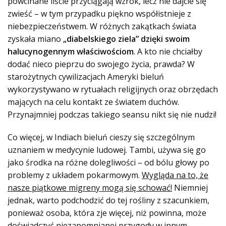
powcinane liście przyciągają wzrok, lecz nie dajcie się
zwieść – w tym przypadku piękno współistnieje z
niebezpieczeństwem. W różnych zakątkach świata
zyskała miano
„diabelskiego ziela” dzięki swoim
halucynogennym właściwościom
. A kto nie chciałby
dodać nieco pieprzu do swojego życia, prawda? W
starożytnych cywilizacjach Ameryki bieluń
wykorzystywano w rytuałach religijnych oraz obrzędach
mających na celu kontakt ze światem duchów.
Przynajmniej podczas takiego seansu nikt się nie nudzi!
Co więcej, w Indiach bieluń cieszy się szczególnym
uznaniem w medycynie ludowej. Tambi, używa się go
jako środka na różne dolegliwości – od bólu głowy po
problemy z układem pokarmowym.
Wygląda na to, że
nasze piątkowe migreny mogą się schować!
Niemniej
jednak, warto podchodzić do tej rośliny z szacunkiem,
ponieważ osoba, która zje więcej, niż powinna, może
doświadczyć niezapomnianej przygody w innym