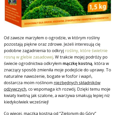
Od zawsze marzyłem o ogrodzie, w którym rośliny
pozostają piękne oraz zdrowe. Jeżeli interesują cię
podobne zagadnienia to odkryj
rośliny, które świetnie
rosną w glebie zasadowej
. W trakcie mojej podróży po
świecie ogrodnictwa odkryłem
mączkę kostną
, która w
znaczący sposób zmieniła moje podejście do uprawy. To
naturalne nawożenie, bogate w fosfor i wapń,
dostarcza moim roślinom
niezbędnych składników
odżywczych
, co wspomaga ich rozwój. Dzięki temu moje
kwiaty kwitną jak szalone, a warzywa smakują lepiej niż
kiedykolwiek wcześniej!
Co więcej, mączka kostna od “Zielonym do Góry”