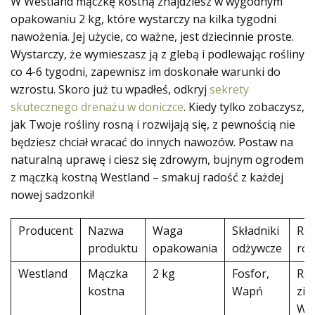
W Westland mączkę kostną znajdziesz w wygodnym
opakowaniu 2 kg, które wystarczy na kilka tygodni
nawożenia. Jej użycie, co ważne, jest dziecinnie proste.
Wystarczy, że wymieszasz ją z glebą i podlewając rośliny
co 4-6 tygodni, zapewnisz im doskonałe warunki do
wzrostu. Skoro już tu wpadłeś, odkryj
sekrety
skutecznego drenażu w doniczce
. Kiedy tylko zobaczysz,
jak Twoje rośliny rosną i rozwijają się, z pewnością nie
będziesz chciał wracać do innych nawozów. Postaw na
naturalną uprawę i ciesz się zdrowym, bujnym ogrodem
z mączką kostną Westland – smakuj radość z każdej
nowej sadzonki!
Producent
Nazwa
Waga
Składniki
Rod
produktu
opakowania
odżywcze
roś
Westland
Mączka
2 kg
Fosfor,
Roś
kostna
Wapń
zie
Wa