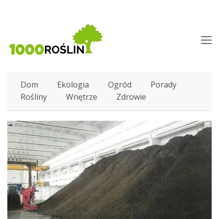
O
M
M
Dom
Ekologia
Ogród
Porady
Rośliny
Wnętrze
Zdrowie