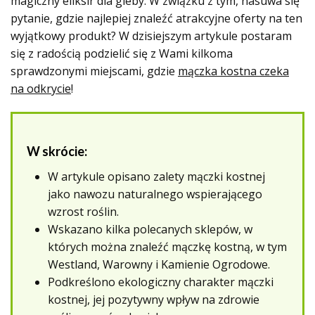
magiczny eliksir dla gleby. W związku z tym, nasuwa się
pytanie, gdzie najlepiej znaleźć atrakcyjne oferty na ten
wyjątkowy produkt? W dzisiejszym artykule postaram
się z radością podzielić się z Wami kilkoma
sprawdzonymi miejscami, gdzie
mączka kostna czeka
na odkrycie
!
W skrócie:
W artykule opisano zalety mączki kostnej
jako nawozu naturalnego wspierającego
wzrost roślin.
Wskazano kilka polecanych sklepów, w
których można znaleźć mączkę kostną, w tym
Westland, Warowny i Kamienie Ogrodowe.
Podkreślono ekologiczny charakter mączki
kostnej, jej pozytywny wpływ na zdrowie