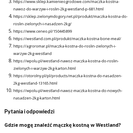
https://www.sklep.kamienieogrodowe.com/maczka-kostna-
nawoz-do-warzyw-i-roslin-2kg-westland-p-681.html
https://sklep.zielonymdogory.net.pl/produkt/maczka-kostna-do-
roslin-zielonych-i-nasadzen-2kg/
https://www.ceneo.pl/150445899
https://westland.com.pl/produkt/maczka-kostna-bone-meal/
https://agroromar.pl/maczka-kostna-do-roslin-zielonych-i-
warzyw-2kg-westland
https://wpolu.pl/westland-nawoz-maczka-kostna-do-roslin-
zielonych-i-warzyw-2kg-karton.html
https://otorolny.pl/pl/products/maczka-kostna-do-nasadzen-
2kg-westland-13165.html
https://wpolu.pl/westland-nawoz-maczka-kostna-do-nowych-
nasadzen-2kg-karton.html
Pytania i odpowiedzi
Gdzie mogę znaleźć mączkę kostną w Westland?