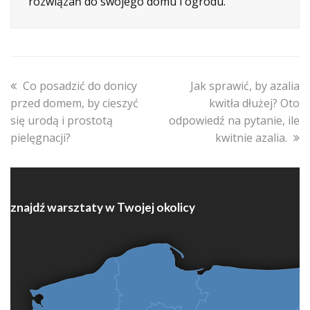
rozwiązań do swojego domu i ogrodu.
previous
next
Co posadzić do donicy
Jak sprawić, by azalia
post:
post:
przed domem, by cieszyć
kwitła dłużej? Oto
się urodą i prostotą
odpowiedź na pytanie, ile
pielęgnacji?
kwitnie azalia.
znajdź warsztaty w Twojej okolicy