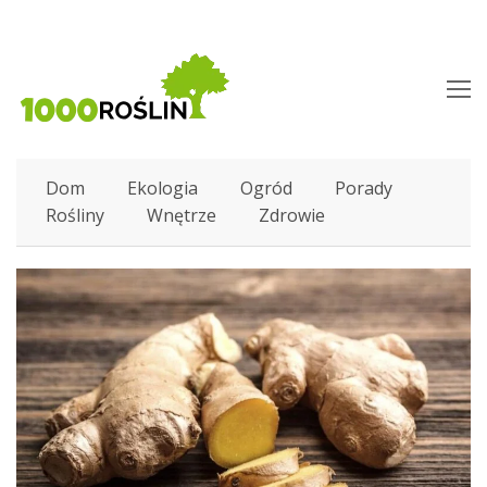
O
M
M
Dom
Ekologia
Ogród
Porady
Rośliny
Wnętrze
Zdrowie