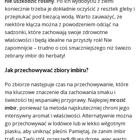
nie uszkodzić rośliny
. Po ich wydobyciu z ziemi
koniecznie trzeba je dokładnie oczyścić z resztek gleby i
przepłukać pod bieżącą wodą. Warto zauważyć, że
niektóre kłącza można z powodzeniem odciąć na
sadzonki, które zachowają swoje zdrowotne
właściwości i będą idealne na przyszły rok! Nie
zapomnijcie – trudno o coś smaczniejszego niż świeżo
zebrany imbir do herbaty!
Jak przechowywać zbiory imbiru?
Po zbiorze następuje czas na przechowywanie, które
ma kluczowe znaczenie dla zachowania smaku i
świeżości tej wspaniałej przyprawy. Najlepiej
mrozić
imbir
, ponieważ ta metoda najskuteczniej chroni jego
intensywny aromat i właściwości. Alternatywnie można
go przechowywać w lodówce lub w lekko wilgotnym
piasku, aby uniknąć pleśni. Pamiętaj, że zanim imbir
trafi na Twój stół, przeszedł długą drogę, więc warto