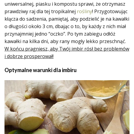
uniwersalnej, piasku i kompostu sprawi, że otrzymasz
prawdziwy raj dla tej tropikalnej
rośliny
! Przygotowując
kłącza do sadzenia, pamiętaj, aby podzielić je na kawałki
o długości około 3 cm, dbając o to, by każdy z nich miał
przynajmniej jedno “oczko”. Po tym zabiegu odłóż
kawałki na kilka dni, aby rany mogły lekko przeschnąć.
W końcu pragniesz, aby Twój imbir rósł bez problemów
i dobrze prosperował!
Optymalne warunki dla imbiru