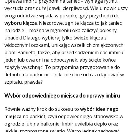
Uprawa imbiru przypomina taniec – wymaga rytmu,
wyczucia oraz dużej dawki cierpliwości. Wielu nowicjuszy
w ogrodnictwie wpada w pułapkę, gdy przychodzi do
wyboru kłącza
. Niezdrowe, zgnite kłącza to jak taniec
na lodzie – można w mgnieniu oka zaliczyć bolesny
upadek! Dlatego wybieraj tylko świeże kłącza z
widocznymi oczkami, unikając wszelkich zmiękczonych
plam. Pamiętaj także, aby przed sadzeniem dać imbiru
jeden lub dwa dni na odpoczynek, aby ścięte końce
zdążyły wyschnąć. To przypomina przygotowanie do
debiutu na parkiecie – nikt nie chce od razu lądować w
szpitalu, prawda?
Wybór odpowiedniego miejsca do uprawy imbiru
Równie ważny krok do sukcesu to
wybór idealnego
miejsca
na parkiet, czyli odpowiedniego stanowiska w
ogrodzie lub na balkonie. Imbir uwielbia ciepło oraz
lekkie, rozproszone światło. Warto jednak zachować