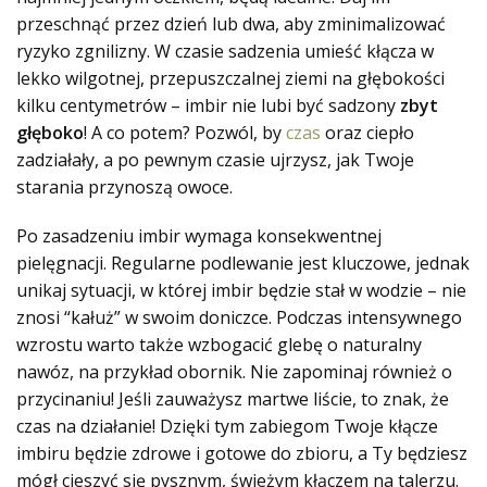
przeschnąć przez dzień lub dwa, aby zminimalizować
ryzyko zgnilizny. W czasie sadzenia umieść kłącza w
lekko wilgotnej, przepuszczalnej ziemi na głębokości
kilku centymetrów – imbir nie lubi być sadzony
zbyt
głęboko
! A co potem? Pozwól, by
czas
oraz ciepło
zadziałały, a po pewnym czasie ujrzysz, jak Twoje
starania przynoszą owoce.
Po zasadzeniu imbir wymaga konsekwentnej
pielęgnacji. Regularne podlewanie jest kluczowe, jednak
unikaj sytuacji, w której imbir będzie stał w wodzie – nie
znosi “kałuż” w swoim doniczce. Podczas intensywnego
wzrostu warto także wzbogacić glebę o naturalny
nawóz, na przykład obornik. Nie zapominaj również o
przycinaniu! Jeśli zauważysz martwe liście, to znak, że
czas na działanie! Dzięki tym zabiegom Twoje kłącze
imbiru będzie zdrowe i gotowe do zbioru, a Ty będziesz
mógł cieszyć się pysznym, świeżym kłączem na talerzu.