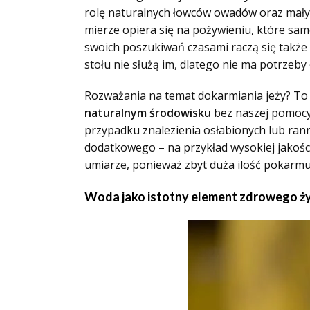
rolę naturalnych łowców owadów oraz małyc
mierze opiera się na pożywieniu, które sam
swoich poszukiwań czasami raczą się takż
stołu nie służą im, dlatego nie ma potrzeb
Rozważania na temat dokarmiania jeży? To 
naturalnym środowisku
bez naszej pomocy.
przypadku znalezienia osłabionych lub ran
dodatkowego – na przykład wysokiej jakoś
umiarze, ponieważ zbyt duża ilość pokarm
Woda jako istotny element zdrowego ży