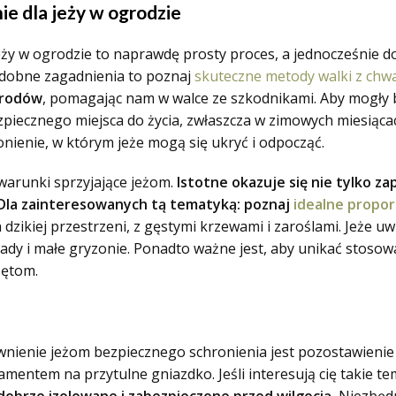
ie dla jeży w ogrodzie
eży w ogrodzie to naprawdę prosty proces, a jednocześnie 
podobne zagadnienia to poznaj
skuteczne metody walki z chw
grodów
, pomagając nam w walce ze szkodnikami. Aby mogły 
iecznego miejsca do życia, zwłaszcza w zimowych miesiącach. 
nienie, w którym jeże mogą się ukryć i odpocząć.
warunki sprzyjające jeżom.
Istotne okazuje się nie tylko z
 Dla zainteresowanych tą tematyką: poznaj
idealne propo
zikiej przestrzeni, z gęstymi krzewami i zaroślami. Jeże uwi
wady i małe gryzonie. Ponadto ważne jest, aby unikać stoso
zętom.
enie jeżom bezpiecznego schronienia jest pozostawienie w 
entem na przytulne gniazdko. Jeśli interesują cię takie te