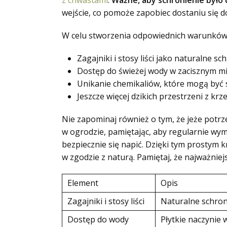
z chwastami
.
Ważne, aby schronienie było 
wejście, co pomoże zapobiec dostaniu się d
W celu stworzenia odpowiednich warunków d
Zagajniki i stosy liści jako naturalne sc
Dostęp do świeżej wody w zacisznym mi
Unikanie chemikaliów, które mogą być s
Jeszcze więcej dzikich przestrzeni z krz
Nie zapominaj również o tym, że jeże potr
w ogrodzie, pamiętając, aby regularnie wy
bezpiecznie się napić. Dzięki tym prostym 
w zgodzie z naturą. Pamiętaj, że najważniej
Element
Opis
Zagajniki i stosy liści
Naturalne schron
Dostęp do wody
Płytkie naczynie