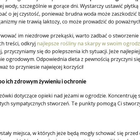
tej wody, szczególnie w gorące dni. Wystarczy ustawić płyt
dbać o jej czystość, ponieważ brudna woda może zaszkodzić 
anizmy nie trawią laktozy, co może prowadzić do poważnych
erwować im niezdrowe przekąski, warto zadbać o stworzenie
h treści, odkryj
najlepsze rośliny na skarpy w swoim ogrodz
j, przyczyniamy się do polepszenia ich sytuacji. Jeże najlepie
 ogrodowym. Odpowiednia dieta z pewnością przyczyni się 
waż to przyniesie najwięcej korzyści!
po ich zdrowym żywieniu i ochronie
azówki dotyczące opieki nad jeżami w ogrodzie. Koncentruję 
a tych sympatycznych stworzeń. Te punkty pomogą Ci stworzy
tały miejsca, w których jeże będą mogły schować się przed 