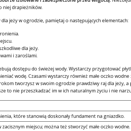
dobrze izolowane i zabezpieczone przed wilgocią.
Niezbędn
o niej drapieżników.
la jeży w ogrodzie, pamiętaj o następujących elementach:
hronienia.
ejscu.
zkodliwe dla jeży.
ewami i zaroślami.
zebują dostępu do świeżej wody. Wystarczy przygotować płyt
mieniać wodę. Czasami wystarczy również małe oczko wodne 
krokom tworzysz w swoim ogrodzie prawdziwy raj dla jeży, a
sze to nie przeszkadzać im w ich naturalnym życiu i nie narz
ienia, które stanowią doskonały fundament na gniazdko.
 w zacisznym miejscu; można też stworzyć małe oczko wodne.