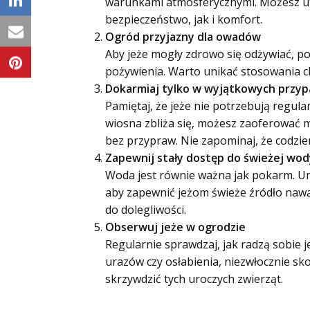
warunkami atmosferycznymi. Możesz utwo
bezpieczeństwo, jak i komfort.
Ogród przyjazny dla owadów
Aby jeże mogły zdrowo się odżywiać, po
pożywienia. Warto unikać stosowania c
Dokarmiaj tylko w wyjątkowych przy
Pamiętaj, że jeże nie potrzebują regula
wiosna zbliża się, możesz zaoferować 
bez przypraw. Nie zapominaj, że codz
Zapewnij stały dostęp do świeżej wod
Woda jest równie ważna jak pokarm. Umi
aby zapewnić jeżom świeże źródło nawa
do dolegliwości.
Obserwuj jeże w ogrodzie
Regularnie sprawdzaj, jak radzą sobie 
urazów czy osłabienia, niezwłocznie s
skrzywdzić tych uroczych zwierząt.