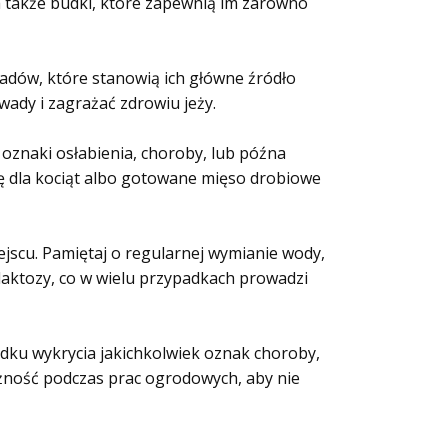
 a także budki, które zapewnią im zarówno
wadów, które stanowią ich główne źródło
ady i zagrażać zdrowiu jeży.
 oznaki osłabienia, choroby, lub późna
ę dla kociąt albo gotowane mięso drobiowe
jscu. Pamiętaj o regularnej wymianie wody,
laktozy, co w wielu przypadkach prowadzi
adku wykrycia jakichkolwiek oznak choroby,
ożność podczas prac ogrodowych, aby nie