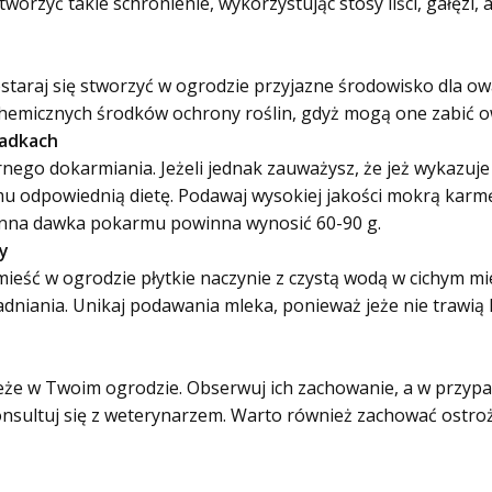
rzyć takie schronienie, wykorzystując stosy liści, gałęzi,
staraj się stworzyć w ogrodzie przyjazne środowisko dla o
hemicznych środków ochrony roślin, gdyż mogą one zabić ow
padkach
rnego dokarmiania. Jeżeli jednak zauważysz, że jeż wykazuje
mu odpowiednią dietę. Podawaj wysokiej jakości mokrą karm
ienna dawka pokarmu powinna wynosić 60-90 g.
y
eść w ogrodzie płytkie naczynie z czystą wodą w cichym mie
dniania. Unikaj podawania mleka, ponieważ jeże nie trawią 
jeże w Twoim ogrodzie. Obserwuj ich zachowanie, a w przyp
konsultuj się z weterynarzem. Warto również zachować ostr