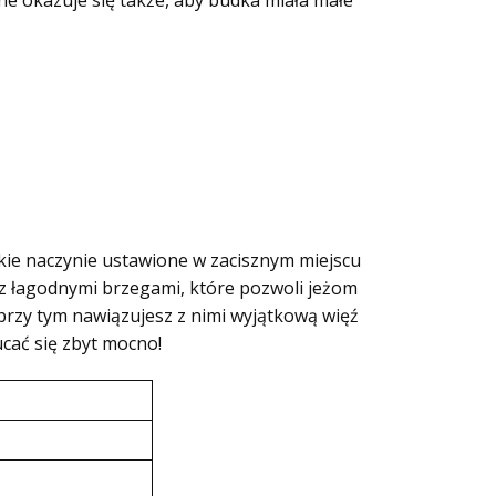
e okazuje się także, aby budka miała małe
kie naczynie ustawione w zacisznym miejscu
z łagodnymi brzegami, które pozwoli jeżom
 przy tym nawiązujesz z nimi wyjątkową więź
ucać się zbyt mocno!