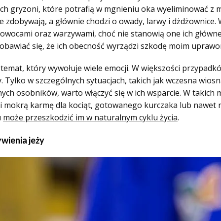
h gryzoni, które potrafią w mgnieniu oka wyeliminować z m
e zdobywają, a głównie chodzi o owady, larwy i dżdżownice.
e owocami oraz warzywami, choć nie stanowią one ich głów
y obawiać się, że ich obecność wyrządzi szkodę moim uprawo
temat, który wywołuje wiele emocji. W większości przypad
 Tylko w szczególnych sytuacjach, takich jak wczesna wiosn
nych osobników, warto włączyć się w ich wsparcie. W takich
ci mokrą karmę dla kociąt, gotowanego kurczaka lub nawet 
u
może przeszkodzić im w naturalnym cyklu życia
.
wienia jeży