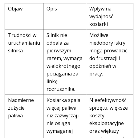
Objaw
Opis
Wpływ na
wydajność
kosiarki
Trudności w
Silnik nie
Możliwe
uruchamianiu
odpala za
niedobory iskry
silnika
pierwszym
mogą prowadzić
razem, wymaga
do frustracji i
wielokrotnego
opóźnień w
pociągania za
pracy.
linkę
rozrusznika.
Nadmierne
Kosiarka spala
Nieefektywność
zużycie
więcej paliwa
sprzętu, większe
paliwa
niż zazwyczaj i
koszty
nie osiąga
eksploatacyjne
wymaganej
oraz większy