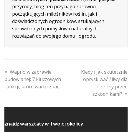
przyrody, blog ten przyciąga zarówno
początkujących miłośników roślin, jak i
doświadczonych ogrodników, szukających
sprawdzonych pomysłów i naturalnych
rozwiązań do swojego domu i ogrodu.
previous
next
Wapno w zaprawie
Kiedy i jak skutecznie
post:
post:
budowlanej: 7 kluczowych
opryskiwać śliwy dla
funkcji, które warto znać
ochrony przed
szkodnikami?
znajdź warsztaty w Twojej okolicy