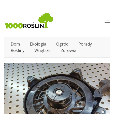
O
M
M
Dom
Ekologia
Ogród
Porady
Rośliny
Wnętrze
Zdrowie