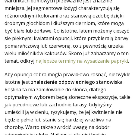
warunkach domowych przeważnie jest znacznie
mniejsza. Jej segmentowe łodygi charakteryzują się
różnorodnymi kolorami oraz stanowią ozdobę dzięki
drobnym glochidom i dłuższym cierniom, które mogą
być białe lub żółtawe. Co istotne, latem możemy cieszyć
się pięknymi kwiatami opuncji, które przybierają barwy
pomarańczową lub czerwoną, co z pewnością urzeka
wielu miłośników kaktusów. Skoro już zahaczamy o ten
temat, odkryj
najlepsze terminy na wysadzanie papryki
.
Aby opuncja cobra mogła prawidłowo rosnąć, niezwykle
istotne jest
znalezienie odpowiedniego stanowiska
.
Roślina ta ma zamiłowanie do słońca, dlatego
optymalnym wyborem będą słoneczne ekspozycje, takie
jak południowe lub zachodnie tarasy. Gdybyśmy
umieścili ją w cieniu, ryzykujemy, że jej kwitnienie nie
będzie pełne lub stanie się bardziej wrażliwa na
choroby. Warto także zwrócić uwagę na dobór
odpowiedniej gleby. Najlepsza dla niej będzie