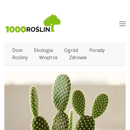
O
M
M
Dom
Ekologia
Ogród
Porady
Rośliny
Wnętrze
Zdrowie