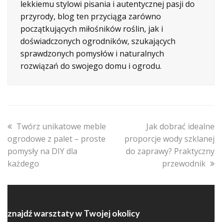
lekkiemu stylowi pisania i autentycznej pasji do
przyrody, blog ten przyciąga zarówno
początkujących miłośników roślin, jak i
doświadczonych ogrodników, szukających
sprawdzonych pomysłów i naturalnych
rozwiązań do swojego domu i ogrodu.
previous
next
Twórz unikatowe meble
Jak dobrać idealne
post:
post:
ogrodowe z palet – proste
proporcje wody szklanej
pomysły na DIY dla
do zaprawy? Praktyczny
każdego
przewodnik
znajdź warsztaty w Twojej okolicy