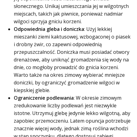
słonecznego. Unikaj umieszczania jej w wilgotnych
miejscach, takich jak piwnice, ponieważ nadmiar
wilgoci sprzyja gniciu korzeni.
Odpowiednia gleba i doniczka
: Użyj lekkiej
mieszanki ziemi kaktusowej, wzbogaconej o piasek
i drobny żwir, co zapewni odpowiednią
przepuszczalność. Doniczka musi posiadać otwory
drenażowe, aby uniknąć gromadzenia się wody na
dnie, co mogłoby prowadzić do gnicia korzeni.
Warto także na okres zimowy wybierać mniejsze
doniczki, by ograniczyć gromadzenie wilgoci w
kiepskiej glebie.
Ograniczenie podlewania
: W okresie zimowym
zredukowanie liczby podlewań jest niezwykle
istotne. Utrzymuj glebę jedynie lekko wilgotną, aby
zapobiec przemoczeniu. Latem opuncja potrzebuje
znacznie więcej wody, jednak zimą roślina wchodzi
w stan spoczynku, dlatego dostosuj zabiegi