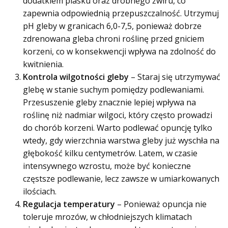
dodatkiem piasku oraz drobnego żwiru, co
zapewnia odpowiednią przepuszczalność. Utrzymuj
pH gleby w granicach 6,0-7,5, ponieważ dobrze
zdrenowana gleba chroni roślinę przed gniciem
korzeni, co w konsekwencji wpływa na zdolność do
kwitnienia.
Kontrola wilgotności gleby
– Staraj się utrzymywać
glebę w stanie suchym pomiędzy podlewaniami.
Przesuszenie gleby znacznie lepiej wpływa na
roślinę niż nadmiar wilgoci, który często prowadzi
do chorób korzeni. Warto podlewać opuncję tylko
wtedy, gdy wierzchnia warstwa gleby już wyschła na
głębokość kilku centymetrów. Latem, w czasie
intensywnego wzrostu, może być konieczne
częstsze podlewanie, lecz zawsze w umiarkowanych
ilościach.
Regulacja temperatury
– Ponieważ opuncja nie
toleruje mrozów, w chłodniejszych klimatach