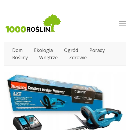
O
M
M
Dom
Ekologia
Ogród
Porady
Rośliny
Wnętrze
Zdrowie