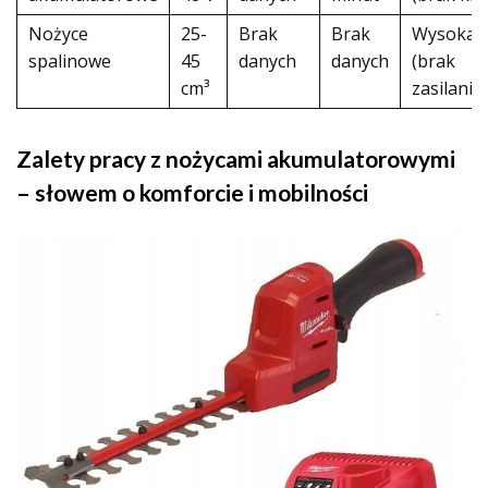
Nożyce
25-
Brak
Brak
Wysoka
spalinowe
45
danych
danych
(brak
cm³
zasilania)
Zalety pracy z nożycami akumulatorowymi
– słowem o komforcie i mobilności