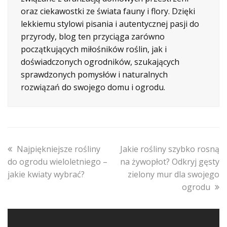
oraz ciekawostki ze świata fauny i flory. Dzięki
lekkiemu stylowi pisania i autentycznej pasji do
przyrody, blog ten przyciąga zarówno
początkujących miłośników roślin, jak i
doświadczonych ogrodników, szukających
sprawdzonych pomysłów i naturalnych
rozwiązań do swojego domu i ogrodu.
previous
next
Najpiękniejsze rośliny
Jakie rośliny szybko rosną
post:
post:
do ogrodu wieloletniego –
na żywopłot? Odkryj gęsty
jakie kwiaty wybrać?
zielony mur dla swojego
ogrodu