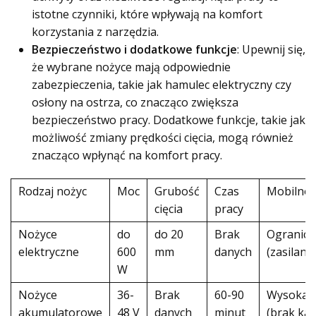
istotne czynniki, które wpływają na komfort
korzystania z narzędzia.
Bezpieczeństwo i dodatkowe funkcje
: Upewnij się,
że wybrane nożyce mają odpowiednie
zabezpieczenia, takie jak hamulec elektryczny czy
osłony na ostrza, co znacząco zwiększa
bezpieczeństwo pracy. Dodatkowe funkcje, takie jak
możliwość zmiany prędkości cięcia, mogą również
znacząco wpłynąć na komfort pracy.
Rodzaj nożyc
Moc
Grubość
Czas
Mobilno
cięcia
pracy
Nożyce
do
do 20
Brak
Ogranicz
elektryczne
600
mm
danych
(zasilanie
W
Nożyce
36-
Brak
60-90
Wysoka
akumulatorowe
48 V
danych
minut
(brak kab