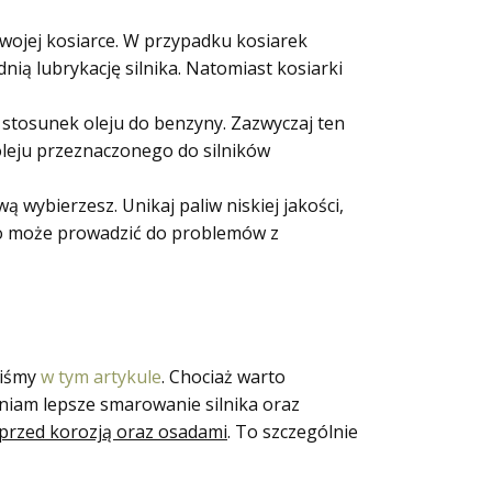
ojej kosiarce. W przypadku kosiarek
nią lubrykację silnika. Natomiast kosiarki
stosunek oleju do benzyny. Zazwyczaj ten
 oleju przeznaczonego do silników
ą wybierzesz. Unikaj paliw niskiej jakości,
go może prowadzić do problemów z
liśmy
w tym artykule
. Chociaż warto
wniam lepsze smarowanie silnika oraz
k przed korozją oraz osadami
. To szczególnie