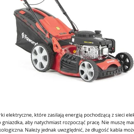
lektryczne, które zasilają energią pochodzącą z sieci elek
o gniazdka, aby natychmiast rozpocząć pracę. Nie muszę mar
 ekologiczna. Należy jednak uwzględnić, że długość kabla mo