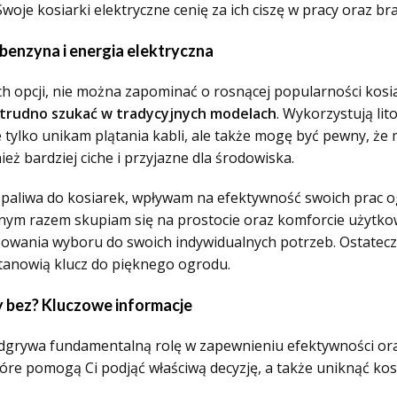
oje kosiarki elektryczne cenię za ich ciszę w pracy oraz bra
 benzyna i energia elektryczna
ch opcji, nie można zapominać o rosnącej popularności kos
 trudno szukać w tradycyjnych modelach
. Wykorzystują li
 tylko unikam plątania kabli, ale także mogę być pewny, że
nież bardziej ciche i przyjazne dla środowiska.
aliwa do kosiarek, wpływam na efektywność swoich prac o
nnym razem skupiam się na prostocie oraz komforcie użytkow
ania wyboru do swoich indywidualnych potrzeb. Ostateczni
stanowią klucz do pięknego ogrodu.
zy bez? Kluczowe informacje
dgrywa fundamentalną rolę w zapewnieniu efektywności or
óre pomogą Ci podjąć właściwą decyzję, a także uniknąć ko