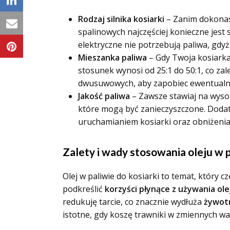
Rodzaj silnika kosiarki
– Zanim dokonas
spalinowych najczęściej konieczne jest
elektryczne nie potrzebują paliwa, gdyż 
Mieszanka paliwa
– Gdy Twoja kosiarka
stosunek wynosi od 25:1 do 50:1, co zal
dwusuwowych, aby zapobiec ewentual
Jakość paliwa
– Zawsze stawiaj na wysoki
które mogą być zanieczyszczone. Dodat
uruchamianiem kosiarki oraz obniżenia 
Zalety i wady stosowania oleju w p
Olej w paliwie do kosiarki to temat, który 
podkreślić
korzyści płynące z używania ole
redukuję tarcie, co znacznie wydłuża
żywot
istotne, gdy koszę trawniki w zmiennych w