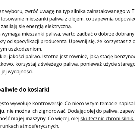
z wyboru, zwróć uwagę na typ silnika zainstalowanego w Tw
 stosowanie mieszanki paliwa z olejem, co zapewnia odpowied
zasilają się energią elektryczną.
 wymaga mieszanki paliwa, warto zadbać o dobrze dobrany 
eży od specyfikacji producenta. Upewnij się, że korzystasz z
nym uszkodzeniom.
ej jakości paliwo. Istotne jest również, jaką stację benzynow
kowo, korzystaj z świeżego paliwa, ponieważ użycie stare
jej wydajności.
aliwie do kosiarki
często wywołuje kontrowersje. Co nieco w tym temacie napisa
ju
, nie można ich zignorować. Dodając olej do paliwa, zape
ność mojej maszyny
. Co więcej, olej
skutecznie chroni silni
arunkach atmosferycznych.