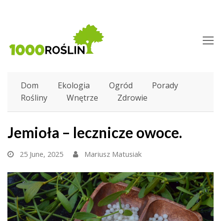
O
M
M
Dom
Ekologia
Ogród
Porady
Rośliny
Wnętrze
Zdrowie
Jemioła – lecznicze owoce.
25 June, 2025
Mariusz Matusiak