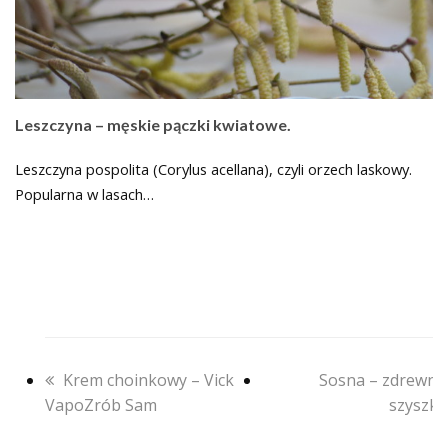
Leszczyna – męskie pączki kwiatowe.
Leszczyna pospolita (Corylus acellana), czyli orzech laskowy.
Popularna w lasach…
previous
next
Krem choinkowy – Vick
Sosna – zdrewnia
post:
post:
VapoZrób Sam
szyszki.