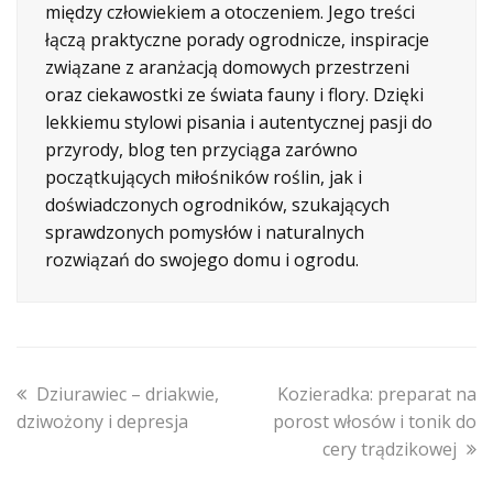
między człowiekiem a otoczeniem. Jego treści
łączą praktyczne porady ogrodnicze, inspiracje
związane z aranżacją domowych przestrzeni
oraz ciekawostki ze świata fauny i flory. Dzięki
lekkiemu stylowi pisania i autentycznej pasji do
przyrody, blog ten przyciąga zarówno
początkujących miłośników roślin, jak i
doświadczonych ogrodników, szukających
sprawdzonych pomysłów i naturalnych
rozwiązań do swojego domu i ogrodu.
previous
next
Dziurawiec – driakwie,
Kozieradka: preparat na
post:
post:
dziwożony i depresja
porost włosów i tonik do
cery trądzikowej