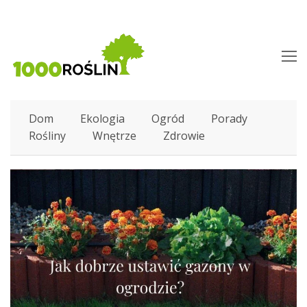
O
M
M
Dom
Ekologia
Ogród
Porady
Rośliny
Wnętrze
Zdrowie