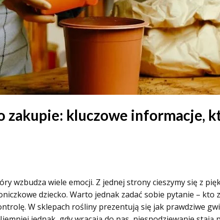
 zakupie: kluczowe informacje, 
óry wzbudza wiele emocji. Z jednej strony cieszymy się z pię
iczkowe dziecko. Warto jednak zadać sobie pytanie – kto z
kontrolę. W sklepach rośliny prezentują się jak prawdziwe 
Niemniej jednak, gdy wracają do nas, niespodziewanie stają 