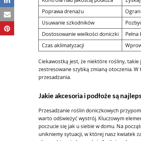
Kontrola nad jakością podłoża
Zyskaj
Poprawa drenażu
Ograni
Usuwanie szkodników
Pozbyc
Dostosowanie wielkości doniczki
Pełna 
Czas aklimatyzacji
Wprowa
Ciekawostką jest, że niektóre rośliny, taki
zestresowane szybką zmianą otoczenia. W t
przesadzania.
Jakie akcesoria i podłoże są najle
Przesadzanie roślin doniczkowych przypom
warto odświeżyć wystrój. Kluczowym element
poczucie się jak u siebie w domu. Na począ
unikniemy sytuacji, w której nasz kwiatek