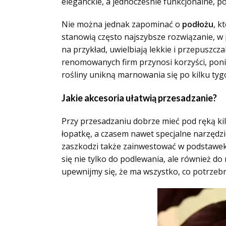
eleganckie, a jednocześnie funkcjonalne, po
Nie można jednak zapominać o
podłożu
, k
stanowią często najszybsze rozwiązanie, w
na przykład, uwielbiają lekkie i przepuszc
renomowanych firm przynosi korzyści, po
rośliny unikną marnowania się po kilku tyg
Jakie akcesoria ułatwią przesadzanie?
Przy przesadzaniu dobrze mieć pod ręką ki
łopatkę, a czasem nawet specjalne narzędzi
zaszkodzi także zainwestować w podstawek,
się nie tylko do podlewania, ale również d
upewnijmy się, że ma wszystko, co potrze