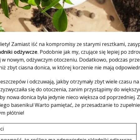
ty! Zamiast iść na kompromisy ze starymi resztkami, zasy
adniki odżywcze
. Podobnie jak my, czujące się lepiej po zdr
ej w nowym, odżywczym otoczeniu. Dodatkowo, podczas prz
niż zbyt ciasna donica, w której korzenie nie mają odpowied
zeszczepów i odczuwają, jakby otrzymały zbyt wiele czasu n
rzyzwyczaiła się do otoczenia, zanim przystąpimy do większy
y nowa donica była jedynie nieco większa od poprzedniej. Zr
ego baseniku! Warto pamiętać, że przesadzanie to zupełnie 
ym płótnie!
ci