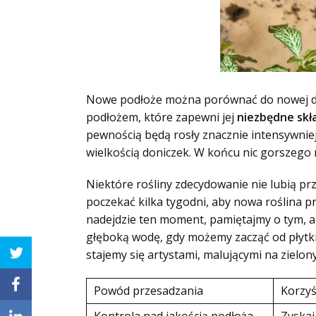
Nowe podłoże można porównać do nowej die
podłożem, które zapewni jej
niezbędne skł
pewnością będą rosły znacznie intensywni
wielkością doniczek. W końcu nic gorszego 
Niektóre rośliny zdecydowanie nie lubią pr
poczekać kilka tygodni, aby nowa roślina p
nadejdzie ten moment, pamiętajmy o tym, ab
głęboką wodę, gdy możemy zacząć od płytki
stajemy się artystami, malującymi na zielon
Powód przesadzania
Korzyś