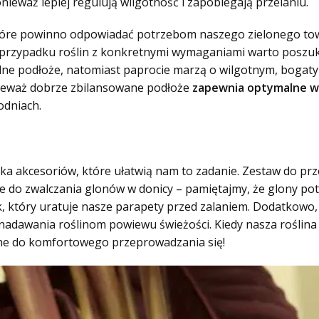
nieważ lepiej regulują wilgotność i zapobiegają przelaniu.
tóre powinno odpowiadać potrzebom naszego zielonego tow
 przypadku roślin z konkretnymi wymaganiami warto poszuka
zalne podłoże, natomiast paprocie marzą o wilgotnym, bogat
nieważ dobrze zbilansowane podłoże
zapewnia optymalne wa
odniach.
lka akcesoriów, które ułatwią nam to zadanie. Zestaw do pr
e do zwalczania glonów w donicy – pamiętajmy, że glony pot
 który uratuje nasze parapety przed zalaniem. Dodatkowo,
o nadawania roślinom powiewu świeżości. Kiedy nasza roślin
bne do komfortowego przeprowadzania się!