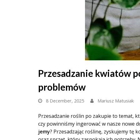
Przesadzanie kwiatów po
problemów
8 December, 2025
Mariusz Matusiak
Przesadzanie roślin po zakupie to temat, kt
czy powinniśmy ingerować w nasze nowe don
jemy
? Przesadzając roślinę, zyskujemy tę 
oraz sprzęt, który zaspokaja ich potrzeby. 