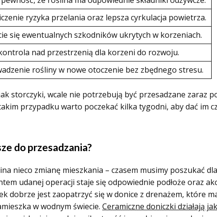
 pewność, że roślina ma odpowiednie składniki odżywcze.
czenie ryzyka przelania oraz lepsza cyrkulacja powietrza.
ie się ewentualnych szkodników ukrytych w korzeniach.
kontrola nad przestrzenią dla korzeni do rozwoju.
dzenie rośliny w nowe otoczenie bez zbędnego stresu.
e jak storczyki, wcale nie potrzebują być przesadzane zaraz 
akim przypadku warto poczekać kilka tygodni, aby dać im cz
psze do przesadzania?
ina nieco zmianę mieszkania – czasem musimy poszukać dla
em udanej operacji staje się odpowiednie podłoże oraz akce
tek dobrze jest zaopatrzyć się w donice z drenażem, które m
 zamieszka w wodnym świecie.
Ceramiczne doniczki działają j