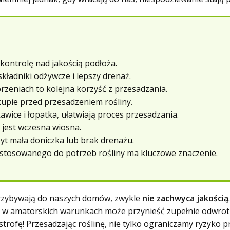
kontrolę nad jakością podłoża.
ładniki odżywcze i lepszy drenaż.
zeniach to kolejna korzyść z przesadzania.
kupie przed przesadzeniem rośliny.
awice i łopatka, ułatwiają proces przesadzania.
jest wczesna wiosna.
byt mała doniczka lub brak drenażu.
stosowanego do potrzeb rośliny ma kluczowe znaczenie.
przybywają do naszych domów, zwykle
nie zachwyca jakością
t w amatorskich warunkach może przynieść zupełnie odwrotn
trofę! Przesadzając roślinę, nie tylko ograniczamy ryzyko p