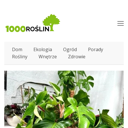
O
M
M
Dom
Ekologia
Ogród
Porady
Rośliny
Wnętrze
Zdrowie