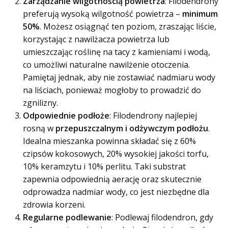
Zarządzanie wilgotnością powietrza
: Filodendrony
preferują wysoką wilgotność powietrza –
minimum
50%
. Możesz osiągnąć ten poziom, zraszając liście,
korzystając z nawilżacza powietrza lub
umieszczając roślinę na tacy z kamieniami i wodą,
co umożliwi naturalne nawilżenie otoczenia.
Pamiętaj jednak, aby nie zostawiać nadmiaru wody
na liściach, ponieważ mogłoby to prowadzić do
zgnilizny.
Odpowiednie podłoże
: Filodendrony najlepiej
rosną w
przepuszczalnym i odżywczym podłożu
.
Idealna mieszanka powinna składać się z 60%
czipsów kokosowych, 20% wysokiej jakości torfu,
10% keramzytu i 10% perlitu. Taki substrat
zapewnia odpowiednią aerację oraz skutecznie
odprowadza nadmiar wody, co jest niezbędne dla
zdrowia korzeni.
Regularne podlewanie
: Podlewaj filodendron, gdy