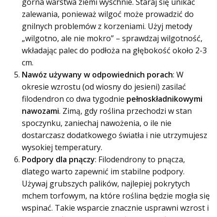
górna warstwa ziemi wyschnie. Staraj się unikać
zalewania, ponieważ wilgoć może prowadzić do
gnilnych problemów z korzeniami. Użyj metody
„wilgotno, ale nie mokro” – sprawdzaj wilgotność,
wkładając palec do podłoża na głębokość około 2-3
cm.
Nawóz używany w odpowiednich porach
: W
okresie wzrostu (od wiosny do jesieni) zasilać
filodendron co dwa tygodnie
pełnoskładnikowymi
nawozami
. Zimą, gdy roślina przechodzi w stan
spoczynku, zaniechaj nawożenia, o ile nie
dostarczasz dodatkowego światła i nie utrzymujesz
wysokiej temperatury.
Podpory dla pnączy
: Filodendrony to pnącza,
dlatego warto zapewnić im stabilne podpory.
Używaj grubszych palików, najlepiej pokrytych
mchem torfowym, na które roślina będzie mogła się
wspinać. Takie wsparcie znacznie usprawni wzrost i