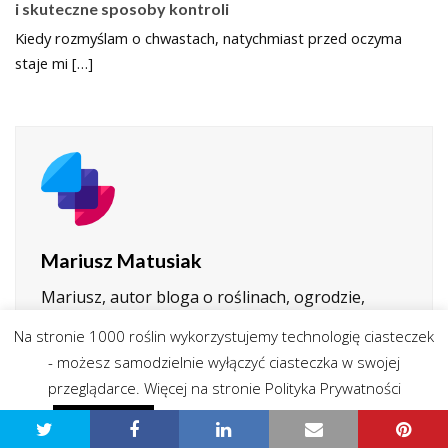
i skuteczne sposoby kontroli
Kiedy rozmyślam o chwastach, natychmiast przed oczyma
staje mi […]
Mariusz Matusiak
Mariusz, autor bloga o roślinach, ogrodzie,
domu i przyrodzie to pasjonat natury, który z
Na stronie 1000 roślin wykorzystujemy technologię ciasteczek
zamiłowaniem dzieli się swoją wiedzą i
- możesz samodzielnie wyłączyć ciasteczka w swojej
doświadczeniem w pielęgnacji zieleni, tworzeniu
przeglądarce. Więcej na stronie Polityka Prywatności
przytulnych wnętrz oraz budowaniu harmonii
Polityka prywatności - przeczytaj
między człowiekiem a otoczeniem. Jego treści
Zgadzam się
łączą praktyczne porady ogrodnicze, inspiracje