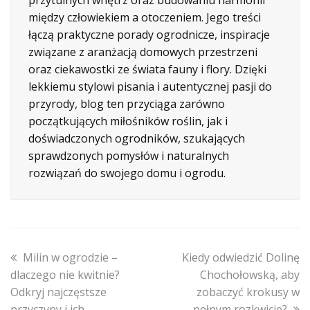
między człowiekiem a otoczeniem. Jego treści
łączą praktyczne porady ogrodnicze, inspiracje
związane z aranżacją domowych przestrzeni
oraz ciekawostki ze świata fauny i flory. Dzięki
lekkiemu stylowi pisania i autentycznej pasji do
przyrody, blog ten przyciąga zarówno
początkujących miłośników roślin, jak i
doświadczonych ogrodników, szukających
sprawdzonych pomysłów i naturalnych
rozwiązań do swojego domu i ogrodu.
previous
next
Milin w ogrodzie –
Kiedy odwiedzić Dolinę
post:
post:
dlaczego nie kwitnie?
Chochołowską, aby
Odkryj najczęstsze
zobaczyć krokusy w
przyczyny i ich
pełnym rozkwicie?