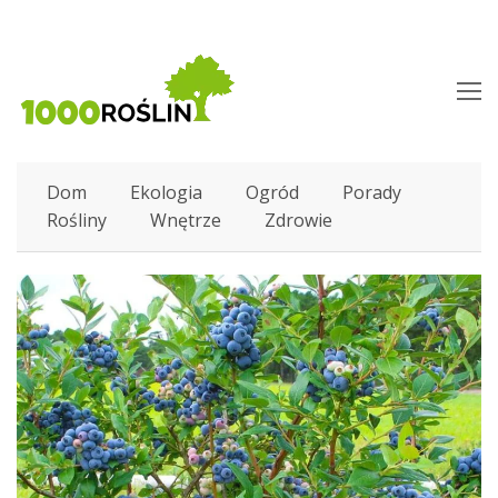
O
M
M
Dom
Ekologia
Ogród
Porady
Rośliny
Wnętrze
Zdrowie