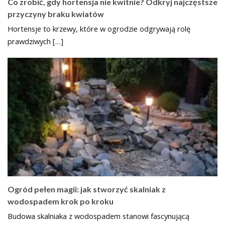
Co zrobić, gdy hortensja nie kwitnie? Odkryj najczęstsze
przyczyny braku kwiatów
Hortensje to krzewy, które w ogrodzie odgrywają rolę
prawdziwych […]
Ogród pełen magii: jak stworzyć skalniak z
wodospadem krok po kroku
Budowa skalniaka z wodospadem stanowi fascynującą