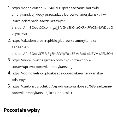
https://edonkwiat.pl/2024/07/11/przesadzanie-borowki-
amerykanskiej-kiedy-przesadzac-borowke-amerykanska-i-w-
jakich-odstepach-sadzic-krzewy/?
srsltid=AfmBOooaXXxomIlgzljJhV9NzEKQ_zQKRktFWCZmkWDps9H-
YQxKHfYK
https://akademiaroslin.pl/blog/borowka-amerykanska-
sadzenie/?
srsltid=AfmBOorv37ERlRg6HtRDYjVRcp5RMrRp6_dbBVMxAFN8QHD
https://www.lovethegarden.com/pl-pl/przewodnik-
upraw/uprawa-borowki-amerykanskiej
https://domowetricki.pl/jak-sadzic-borowke-amerykanska-
odstepy/
https://zielonyogrodek.pl/ogrod/warzywnik-i-sad/688-sadzenie-
borowki-amerykanskiej-krok-po-kroku
Pozostałe wpisy