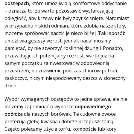
odstępach
, które umożliwiają komfortowe oddychanie
– oznacza to, że warto pozostawić wystarczającą
odległość, aby krzewy nie były zbyt ściśnięte. Natomiast
w przypadku niskich odmian, które zdobią nasze stoły,
możemy spróbować sadzić je nieco bliżej. Taki sposób
umożliwia gęstszy wzrost, jednak nadal musimy
pamiętać, by nie stworzyć roślinnej dżungli. Ponadto,
przewidując ich potencjalny rozrost, warto już na
samym początku zainwestować w odpowiednią
przestrzeń, bo zdziwienie podczas zbiorów potrafi
zaskoczyć, niczym niespodziewany deszcz w słoneczny
dzień.
Wybór wymaganych odstępów to jedna sprawa, ale nie
możemy zapominać o wyborze
odpowiedniego
podłoża
dla naszych borówek. Te cudowne owoce
preferują glebę kwaśną i dobrze przepuszczalną.
Często polecamy użycie torfu, kompoście lub kory,