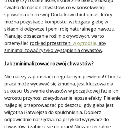
trociny czy rozbite liście, skutecznie blokuje dostęp
światła do nasion chwastów, co w konsekwencji
spowalnia ich rozwój. Dodatkowo biohumus, który
można pozyskać z kompostu, wzbogaca glebę w
składniki odżywcze i pełni rolę naturalnego nawozu.
Planując obsadzanie roślin okrywowych, warto
przemyśleć
rozkład przestrzeni
w ogrodzie
, aby
zminimalizować ryzyko wystąpienia chwastów
.
Jak zminimalizować rozwój chwastów?
Nie należy zapominać o regularnym plewieniu! Choć ta
praca może wydawać się żmudna, jest kluczowa dla
sukcesu. Usuwanie chwastów w początkowej fazie ich
wzrostu przynosi zdecydowanie lepsze efekty. Pielenie
najlepiej przeprowadzać po deszczu, gdy gleba jest
wilgotna i łatwiejsza do spulchnienia. Dobierz
odpowiednie narzędzia, na przykład wyrywacz do
chwastów, i zabierz się do pracy! Niezaprzeczalnie,