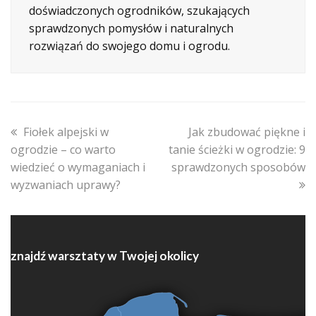
doświadczonych ogrodników, szukających
sprawdzonych pomysłów i naturalnych
rozwiązań do swojego domu i ogrodu.
previous
next
Fiołek alpejski w
Jak zbudować piękne i
post:
post:
ogrodzie – co warto
tanie ścieżki w ogrodzie: 9
wiedzieć o wymaganiach i
sprawdzonych sposobów
wyzwaniach uprawy?
znajdź warsztaty w Twojej okolicy