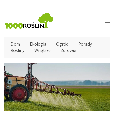
O
M
M
Dom
Ekologia
Ogród
Porady
Rośliny
Wnętrze
Zdrowie