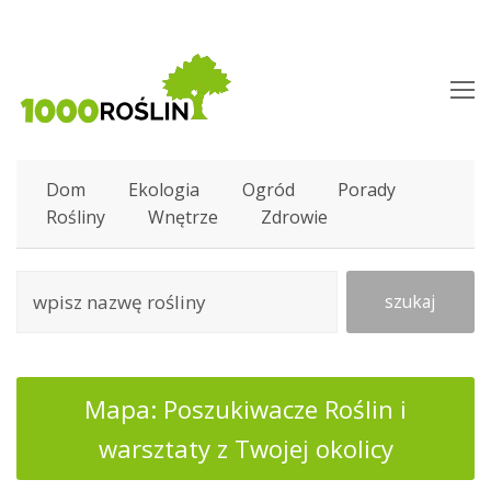
O
M
M
Dom
Ekologia
Ogród
Porady
Rośliny
Wnętrze
Zdrowie
szukaj
Mapa: Poszukiwacze Roślin i
warsztaty z Twojej okolicy