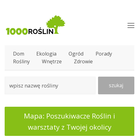
O
M
M
Dom
Ekologia
Ogród
Porady
Rośliny
Wnętrze
Zdrowie
szukaj
Mapa: Poszukiwacze Roślin i
warsztaty z Twojej okolicy