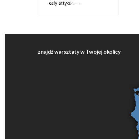
cały artykuł...
→
znajdź warsztaty w Twojej okolicy