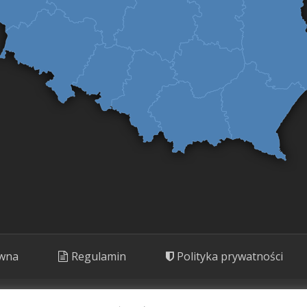
ówna
Regulamin
Polityka prywatności
ny. Prezentujemy rośliny o potencjale kulinarnym, leczniczym i kosm