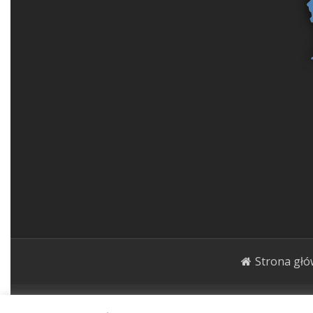
Strona gł
1000roślin.pl Strona ma charakter publicystycz