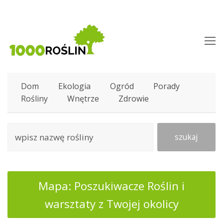
O
M
M
Dom
Ekologia
Ogród
Porady
Rośliny
Wnętrze
Zdrowie
szukaj
Mapa: Poszukiwacze Roślin i
warsztaty z Twojej okolicy