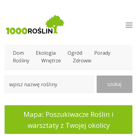
O
M
M
Dom
Ekologia
Ogród
Porady
Rośliny
Wnętrze
Zdrowie
szukaj
Mapa: Poszukiwacze Roślin i
warsztaty z Twojej okolicy