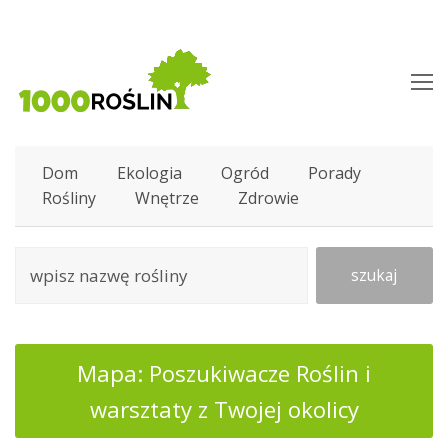
O
M
M
Dom
Ekologia
Ogród
Porady
Rośliny
Wnętrze
Zdrowie
szukaj
Mapa: Poszukiwacze Roślin i
warsztaty z Twojej okolicy