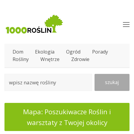
O
M
M
Dom
Ekologia
Ogród
Porady
Rośliny
Wnętrze
Zdrowie
szukaj
Mapa: Poszukiwacze Roślin i
warsztaty z Twojej okolicy