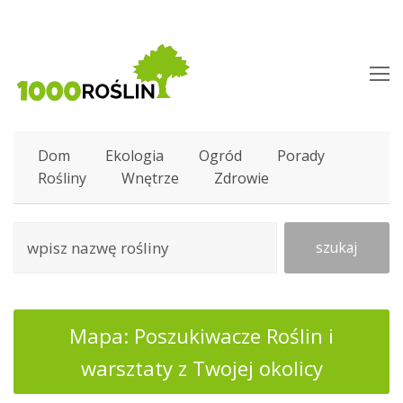
O
M
M
Dom
Ekologia
Ogród
Porady
Rośliny
Wnętrze
Zdrowie
szukaj
Mapa: Poszukiwacze Roślin i
warsztaty z Twojej okolicy