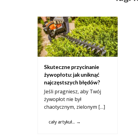
Skuteczne przycinanie
żywopłotu: jak uniknąć
najczęstszych błędów?
Jeśli pragniesz, aby Twój
żywopłot nie był
chaotycznym, zielonym […]
cały artykuł...
→