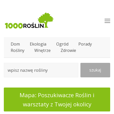
O
M
M
Dom
Ekologia
Ogród
Porady
Rośliny
Wnętrze
Zdrowie
szukaj
Mapa: Poszukiwacze Roślin i
warsztaty z Twojej okolicy