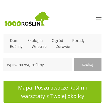
O
M
M
Dom
Ekologia
Ogród
Porady
Rośliny
Wnętrze
Zdrowie
szukaj
Mapa: Poszukiwacze Roślin i
warsztaty z Twojej okolicy