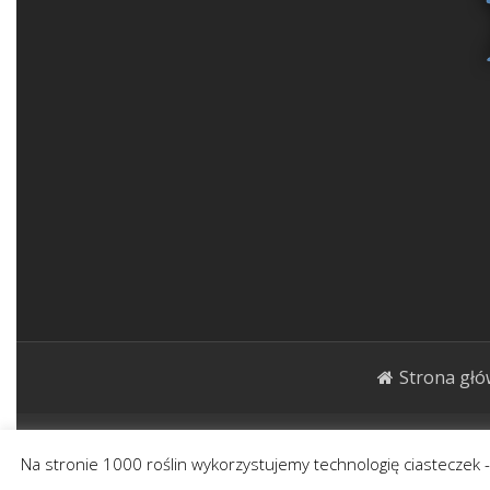
Strona gł
1000roślin.pl Strona ma charakter publicystycz
Na stronie 1000 roślin wykorzystujemy technologię ciasteczek 