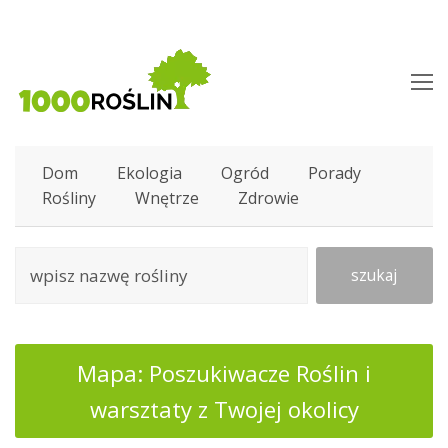
O
M
M
Dom
Ekologia
Ogród
Porady
Rośliny
Wnętrze
Zdrowie
szukaj
Mapa: Poszukiwacze Roślin i
warsztaty z Twojej okolicy