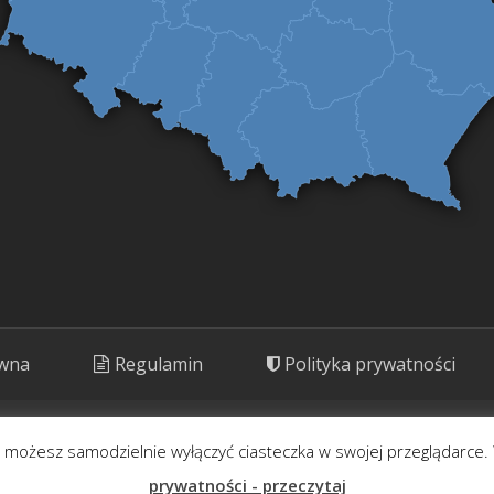
ówna
Regulamin
Polityka prywatności
ny. Prezentujemy rośliny o potencjale kulinarnym, leczniczym i kosm
- możesz samodzielnie wyłączyć ciasteczka w swojej przeglądarce. 
Korzystaj rozważnie.
prywatności - przeczytaj