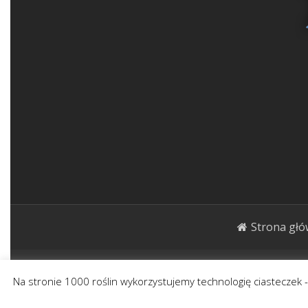
Strona gł
1000roślin.pl Strona ma charakter publicystycz
Na stronie 1000 roślin wykorzystujemy technologię ciasteczek 