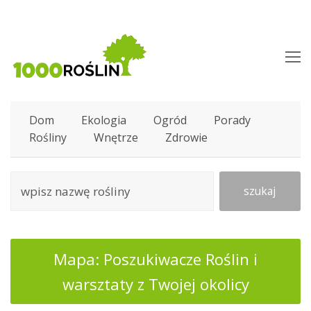
O
M
M
Dom
Ekologia
Ogród
Porady
Rośliny
Wnętrze
Zdrowie
szukaj
Mapa: Poszukiwacze Roślin i
warsztaty z Twojej okolicy