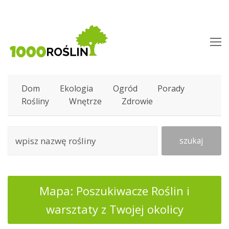
O
M
M
Dom
Ekologia
Ogród
Porady
Rośliny
Wnętrze
Zdrowie
szukaj
Mapa: Poszukiwacze Roślin i
warsztaty z Twojej okolicy