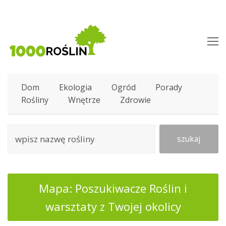
O
M
M
Dom
Ekologia
Ogród
Porady
Rośliny
Wnętrze
Zdrowie
szukaj
Mapa: Poszukiwacze Roślin i
warsztaty z Twojej okolicy