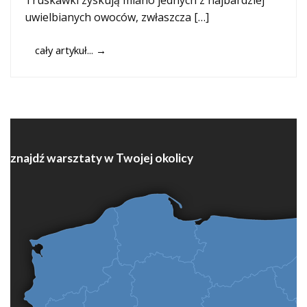
Truskawki zyskują miano jednych z najbardziej
uwielbianych owoców, zwłaszcza […]
cały artykuł...
→
znajdź warsztaty w Twojej okolicy