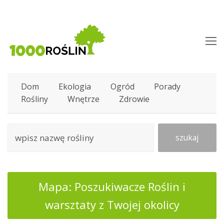
O
M
M
Dom
Ekologia
Ogród
Porady
Rośliny
Wnętrze
Zdrowie
szukaj
Mapa: Poszukiwacze Roślin i
warsztaty z Twojej okolicy