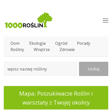
O
M
M
Dom
Ekologia
Ogród
Porady
Rośliny
Wnętrze
Zdrowie
szukaj
Mapa: Poszukiwacze Roślin i
warsztaty z Twojej okolicy