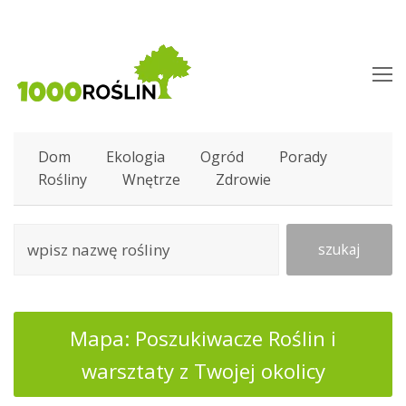
O
M
M
Dom
Ekologia
Ogród
Porady
Rośliny
Wnętrze
Zdrowie
szukaj
Mapa: Poszukiwacze Roślin i
warsztaty z Twojej okolicy