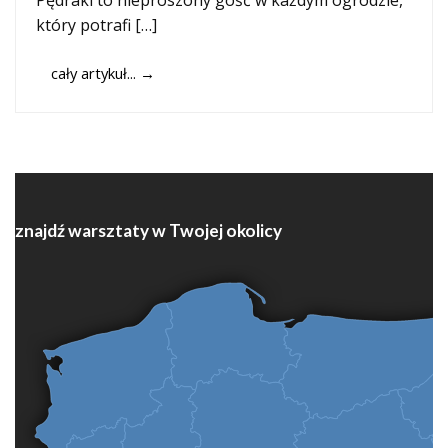
Pędraki to nieproszony gość w każdym ogrodzie,
który potrafi […]
cały artykuł...
→
znajdź warsztaty w Twojej okolicy