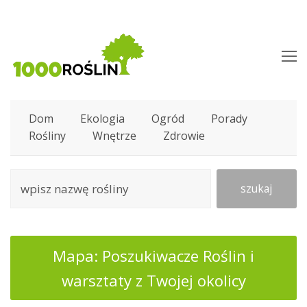
O
M
M
Dom
Ekologia
Ogród
Porady
Rośliny
Wnętrze
Zdrowie
szukaj
Mapa: Poszukiwacze Roślin i
warsztaty z Twojej okolicy