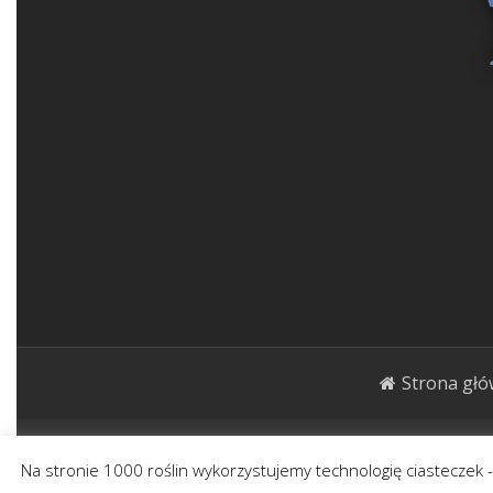
Strona gł
1000roślin.pl Strona ma charakter publicystycz
Na stronie 1000 roślin wykorzystujemy technologię ciasteczek 