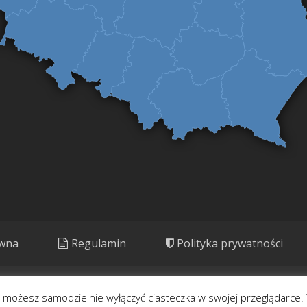
ówna
Regulamin
Polityka prywatności
ny. Prezentujemy rośliny o potencjale kulinarnym, leczniczym i kosm
- możesz samodzielnie wyłączyć ciasteczka w swojej przeglądarce. 
Korzystaj rozważnie.