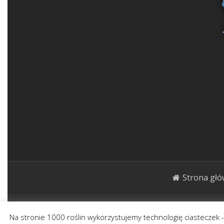
Strona gł
1000roślin.pl Strona ma charakter publicystycz
Na stronie 1000 roślin wykorzystujemy technologię ciasteczek 