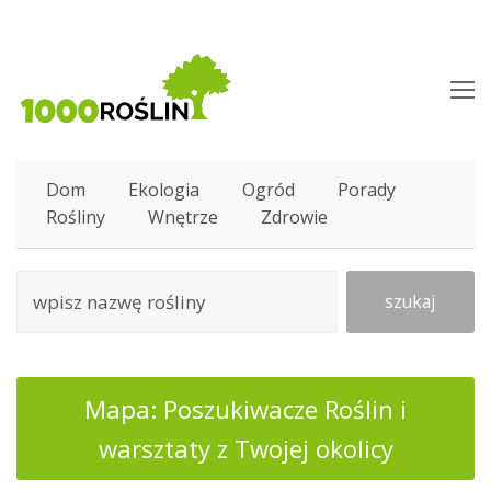
O
M
M
Dom
Ekologia
Ogród
Porady
Rośliny
Wnętrze
Zdrowie
szukaj
Mapa: Poszukiwacze Roślin i
warsztaty z Twojej okolicy