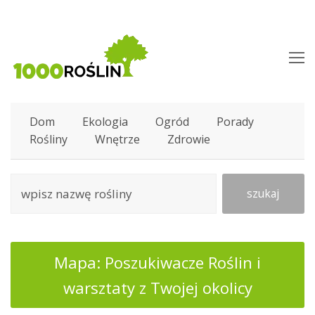
O
M
M
Dom
Ekologia
Ogród
Porady
Rośliny
Wnętrze
Zdrowie
szukaj
Mapa: Poszukiwacze Roślin i
warsztaty z Twojej okolicy