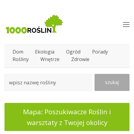
O
M
M
Dom
Ekologia
Ogród
Porady
Rośliny
Wnętrze
Zdrowie
szukaj
Mapa: Poszukiwacze Roślin i
warsztaty z Twojej okolicy