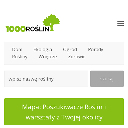
O
M
M
Dom
Ekologia
Ogród
Porady
Rośliny
Wnętrze
Zdrowie
szukaj
Mapa: Poszukiwacze Roślin i
warsztaty z Twojej okolicy