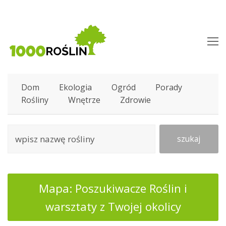
O
M
M
Dom
Ekologia
Ogród
Porady
Rośliny
Wnętrze
Zdrowie
szukaj
Mapa: Poszukiwacze Roślin i
warsztaty z Twojej okolicy