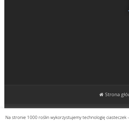
Strona gł
1000roślin.pl Strona ma charakter publicystycz
Na stronie 1000 roślin wykorzystujemy technologię ciasteczek 