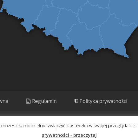
ówna
Regulamin
Polityka prywatności
ny. Prezentujemy rośliny o potencjale kulinarnym, leczniczym i kosm
- możesz samodzielnie wyłączyć ciasteczka w swojej przeglądarce. 
Korzystaj rozważnie.
prywatności - przeczytaj