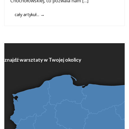
Chochołowskiej, co pozwala nam […]
cały artykuł...
→
znajdź warsztaty w Twojej okolicy