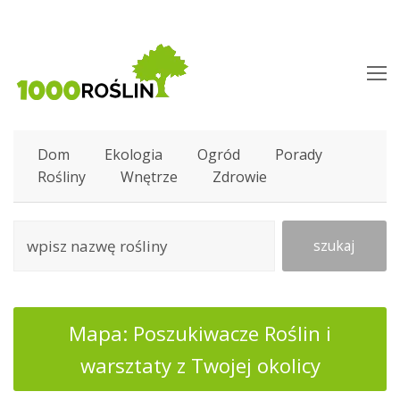
O
M
M
Dom
Ekologia
Ogród
Porady
Rośliny
Wnętrze
Zdrowie
szukaj
Mapa: Poszukiwacze Roślin i
warsztaty z Twojej okolicy